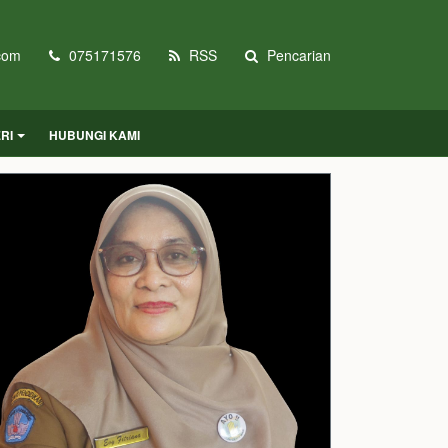
com
075171576
RSS
Pencarian
RI
HUBUNGI KAMI