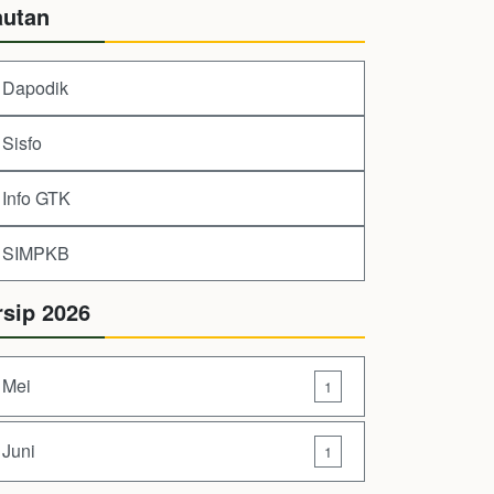
autan
Dapodik
Sisfo
Info GTK
SIMPKB
rsip 2026
Mei
1
Juni
1