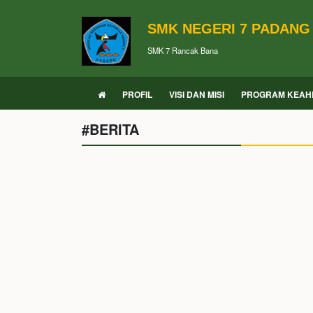
SMK NEGERI 7 PADANG
SMK 7 Rancak Bana
PROFIL
VISI DAN MISI
PROGRAM KEAH
#BERITA