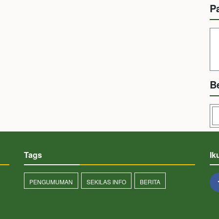
P
B
Tags
Ik
PENGUMUMAN
SEKILAS INFO
BERITA