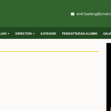
smk7padang@ymail.
LIAN
DIREKTORI
KATEGORI
PENDAFTARAN ALUMNI
GALE