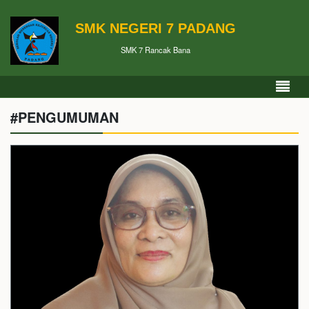
SMK NEGERI 7 PADANG
SMK 7 Rancak Bana
#PENGUMUMAN