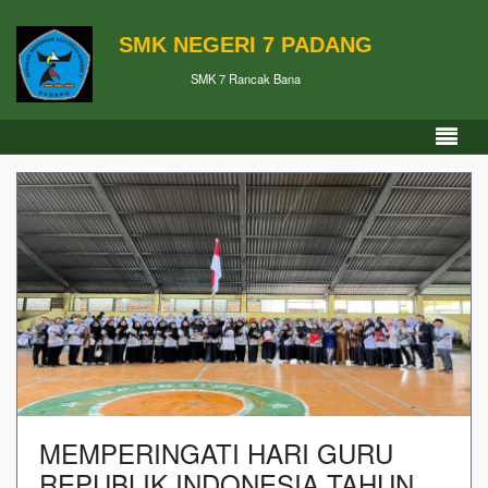
SMK NEGERI 7 PADANG
SMK 7 Rancak Bana
MEMPERINGATI HARI GURU
REPUBLIK INDONESIA TAHUN